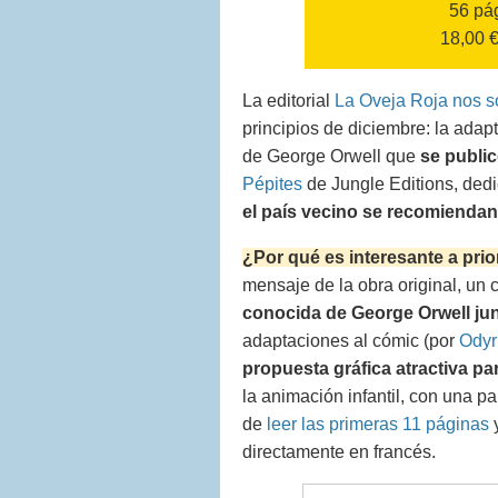
56 pá
18,00 
La editorial
La Oveja Roja nos s
principios de diciembre: la adap
de George Orwell que
se publi
Pépites
de Jungle Editions, ded
el país vecino se recomiendan
¿Por qué es interesante a prio
mensaje de la obra original, un c
conocida de George Orwell ju
adaptaciones al cómic (por
Odyr
propuesta gráfica atractiva pa
la animación infantil, con una p
de
leer las primeras 11 páginas
y
directamente en francés.