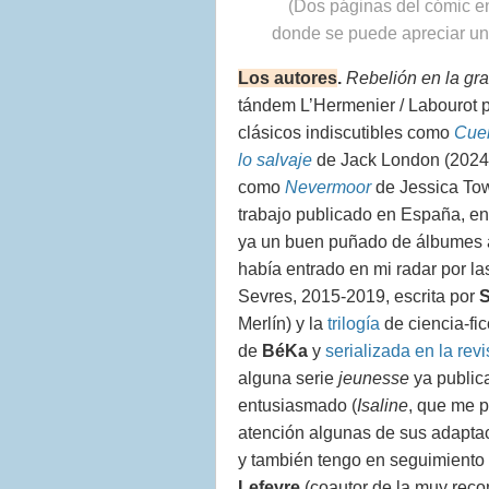
(Dos páginas del cómic en
donde se puede apreciar una
Los autores
.
Rebelión en la gr
tándem L’Hermenier / Labourot pa
clásicos indiscutibles como
Cuen
lo salvaje
de Jack London (2024)
como
Nevermoor
de Jessica T
trabajo publicado en España, en
ya un buen puñado de álbumes a 
había entrado en mi radar por la
Sevres, 2015-2019, escrita por
S
Merlín) y la
trilogía
de ciencia-fi
de
BéKa
y
serializada en la rev
alguna serie
jeunesse
ya public
entusiasmado (
Isaline
, que me p
atención algunas de sus adaptaci
y también tengo en seguimiento
Lefevre
(coautor de la muy re