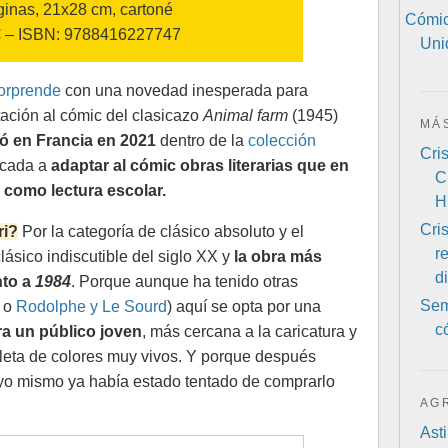
ginas, 21x28 cm, cartoné
Cómic 
€ – ISBN: 9788416227747
Unid
orprende
con una novedad inesperada para
tación al cómic del clasicazo
Animal farm
(1945)
MÁ
có en Francia en 2021
dentro de la
colección
Cri
icada a
adaptar al cómic obras literarias que en
C
 como lectura escolar.
H
Cri
ri?
Por la categoría de clásico absoluto y el
r
lásico indiscutible del siglo XX y
la obra más
d
nto a
1984
. Porque aunque ha tenido otras
Sem
o
Rodolphe y Le Sourd
) aquí se opta por una
c
ra
un público joven
,
más cercana a la caricatura y
aleta de colores muy vivos
. Y porque después
o mismo ya había estado tentado de comprarlo
AG
Asti