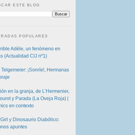
SCAR ESTE BLOG
TRADAS POPULARES
rrible Adèle, un fenómeno en
as (Actualidad CIJ nº1)
 Telgemeier: ¡Sonríe!, Hermanas
oraje
ión en la granja, de L'Hermenier,
ourot y Parada (La Oveja Roja) |
ics en contexto
Girl y Dinosaurio Diabólico:
unos apuntes