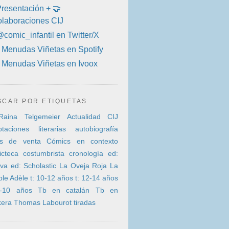
Presentación + 🤝
olaboraciones CIJ
@comic_infantil en Twitter/X
🎧 Menudas Viñetas en Spotify
🎧 Menudas Viñetas en Ivoox
SCAR POR ETIQUETAS
Raina Telgemeier
Actualidad CIJ
taciones literarias
autobiografía
ras de venta
Cómics en contexto
icteca
costumbrista
cronología
ed:
va
ed: Scholastic
La Oveja Roja
La
ible Adèle
t: 10-12 años
t: 12-14 años
8-10 años
Tb en catalán
Tb en
kera
Thomas Labourot
tiradas