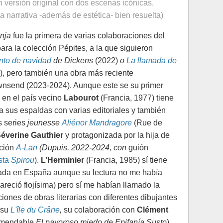
 versión original con dos escenas icónicas,
 narrativa -además de estética- bien resuelta)
anja
fue la primera de varias colaboraciones del
ra la colección Pépites, a la que siguieron
to de navidad
de Dickens
(2022)
o
La llamada de
, pero también una obra más reciente
ownsend
(2023-2024). Aunque este se su primer
 en el país vecino
Labourot
(Francia, 1977) tiene
sus espaldas con varias editoriales y también
s series
jeunesse
Aliénor Mandragore
(Rue de
éverine Gauthier
y protagonizada por la hija de
cción
A-Lan
(Dupuis, 2022-2024, con
guión
ista
Spirou
).
L’Herminier
(Francia, 1985) sí tiene
ada en España aunque su lectura no me había
areció flojísima) pero sí me habían llamado la
ones de obras literarias con diferentes dibujantes
 su
L'île du Crâne
,
su colaboración con
Clément
comendable
El pavoroso miedo de Epifanía Susto
)
.