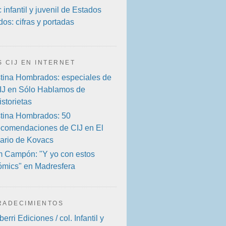
infantil y juvenil de Estados
os: cifras y portadas
S CIJ EN INTERNET
stina Hombrados: especiales de
IJ en Sólo Hablamos de
istorietas
stina Hombrados: 50
ecomendaciones de CIJ en El
iario de Kovacs
 Campón: "Y yo con estos
ómics" en Madresfera
RADECIMIENTOS
berri Ediciones / col. Infantil y