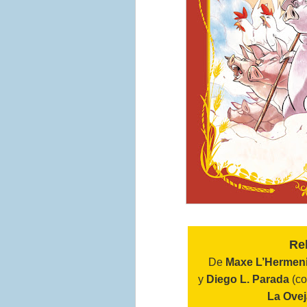
Reb
De
Maxe L’Hermeni
y
Diego L. Parada
(co
La Ovej