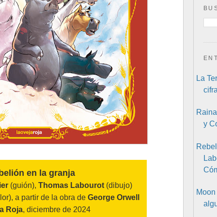
BU
EN
La Te
cifr
Raina
y C
Rebel
Lab
Cóm
elión en la granja
er
(guión),
Thomas Labourot
(dibujo)
Moon 
lor), a partir de la obra de
George Orwell
alg
a Roja
, diciembre de 2024