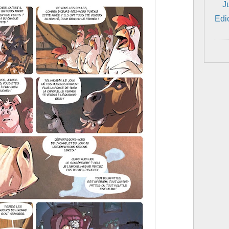
J
Edi