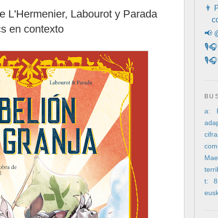
👨 
de L'Hermenier, Labourot y Parada
c
cs en contexto
📢 
🎙️
🎙️
BU
a: 
adap
cif
com
Mae
terr
t: 
eus