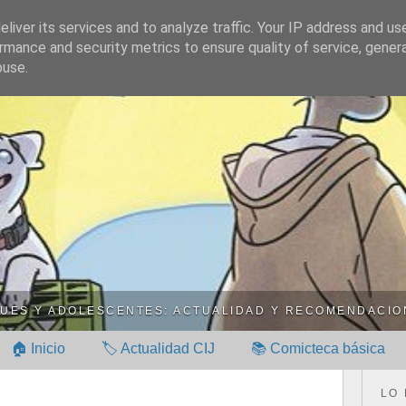
 INFANTIL (Y JUVENI
liver its services and to analyze traffic. Your IP address and us
rmance and security metrics to ensure quality of service, gene
buse.
QUES Y ADOLESCENTES: ACTUALIDAD Y RECOMENDACIO
🏠 Inicio
🏷️ Actualidad CIJ
📚 Comicteca básica
LO